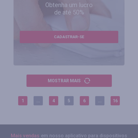
Obtenha um lucro
de até 50%
CADASTRAR-SE
MOSTRAR MAIS
1
...
4
5
6
...
16
Mais vendas
em nosso aplicativo para dispositivos