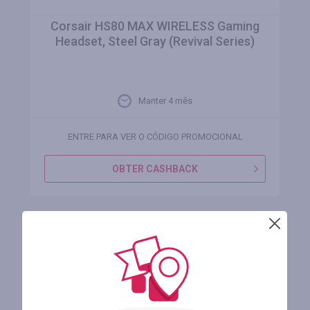
Corsair HS80 MAX WIRELESS Gaming
Headset, Steel Gray (Revival Series)
Manter 4 mês
ENTRE PARA VER O CÓDIGO PROMOCIONAL
OBTER CASHBACK