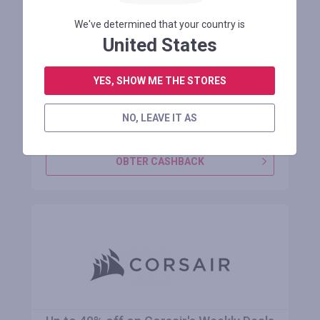
17,60% de desconto na bicicleta
We've determined that your country is
elétrica KAISDA K20F, motor de 250 W,
United States
bateria de 36 V 25 Ah, 20* 4-i
YES, SHOW ME THE STORES
Manter 1 mês
NO, LEAVE IT AS
ENTRE PARA VER O CÓDIGO PROMOCIONAL
OBTER CASHBACK