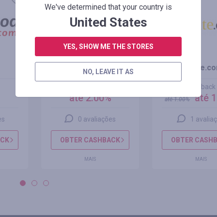
+100%
We've determined that your country is
United States
YES, SHOW ME THE STORES
Geekbuying.com
dhgate.c
NO, LEAVE IT AS
cashback
cashback
%
até 2.00%
até 
até
1.00
%
es
0 avaliações
1 avalia
ACK
OBTER CASHBACK
OBTER CASH
MAIS
MAIS