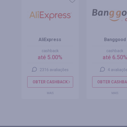
AliExpress
Banggood
cashback
cashback
até 5.00%
até 6.50
s
2316 avaliações
4 avaliaçõ
CK
OBTER CASHBACK
OBTER CASHB
MAIS
MAIS