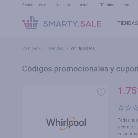
Conócenos
Noticias
Ayuda
Términos de uso
TIENDAS
Cashback
Tiendas
Whirlpool MX
Códigos promocionales y cupon
1.75
Todas nues
y comerci
en ventas