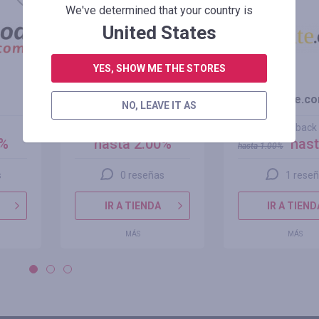
+100%
We've determined that your country is
United States
YES, SHOW ME THE STORES
Geekbuying.com
dhgate.c
NO, LEAVE IT AS
cashback
cashback
0%
hasta 2.00%
hast
hasta
1.00
%
s
0 reseñas
1 rese
IR A TIENDA
IR A TIEND
MÁS
MÁS