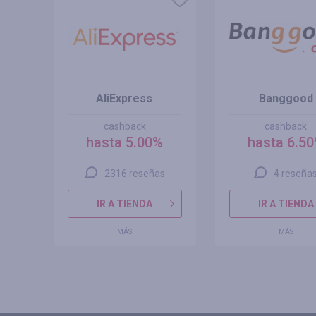
 MX
AliExpress
Banggood
cashback
cashback
hasta 5.00%
hasta 6.5
2316 reseñas
4 reseña
IR A TIENDA
IR A TIENDA
MÁS
MÁS