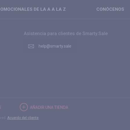
OMOCIONALES DE LA A A LA Z
CONÓCENOS
Asistencia para clientes de Smarty.Sale
help@smarty.sale
S
AÑADIR UNA TIENDA
rved.
Acuerdo del cliente