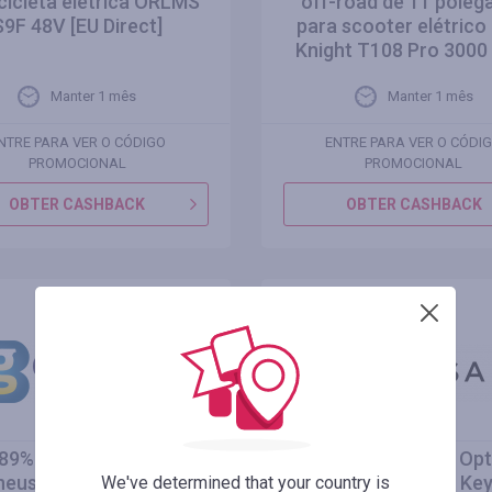
icicleta elétrica ORLMS
off-road de 11 poleg
S9F 48V [EU Direct]
para scooter elétrico
Knight T108 Pro 3000
Manter 1 mês
Manter 1 mês
NTRE PARA VER O CÓDIGO
ENTRE PARA VER O CÓDI
PROMOCIONAL
PROMOCIONAL
OBTER CASHBACK
OBTER CASHBACK
,89% de desconto em
Corsair K100 RGB Opt
neus off-road de 10
Mechanical Gaming Ke
We've determined that your country is