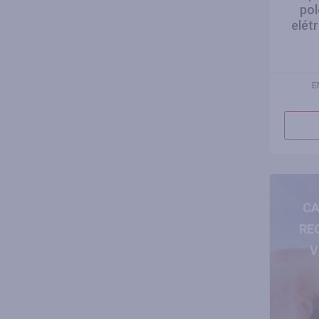
pol
elét
E
CA
RE
V