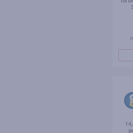
na b
E
14
p