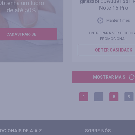
girassol EDA0091561 
Obtenha um lucro
Note 15 Pro
de até 50%
Manter 1 mês
ENTRE PARA VER O CÓDI
CADASTRAR-SE
PROMOCIONAL
OBTER CASHBACK
MOSTRAR MAIS
1
...
8
9
CIONAIS DE A A Z
SOBRE NÓS