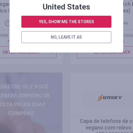
egadas para scooter
CORSAIR OPX Switch 
United States
rico Halo Knight T104...
(Revival Series)
YES, SHOW ME THE STORES
Manter 1 mês
Manter 4 mês
NTRE PARA VER O CÓDIGO
ENTRE PARA VER O CÓDI
NO, LEAVE IT AS
PROMOCIONAL
PROMOCIONAL
OBTER CASHBACK
OBTER CASHBACK
DASTRE-SE E VOCÊ
CEBERÁ DINHEIRO DE
OLTA PELAS SUAS
COMPRAS
Capa de telefone de 
vegano com relevo