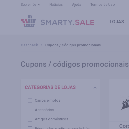
Sobre nós
Notícias
Ajuda
Termos de Uso
LOJAS
Cashback
Cupons / códigos promocionais
Cupons / códigos promocionais
CATEGORIAS DE LOJAS
Carros e motos
Acessórios
Artigos domésticos
Cor
Brinquedos e artigos para bebês