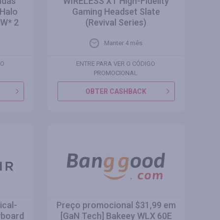
adas
WIRELESS XT High-Fidelity
 Halo
Gaming Headset Slate
 W* 2
(Revival Series)
Manter 4 mês
GO
ENTRE PARA VER O CÓDIGO
PROMOCIONAL
OBTER CASHBACK
ical-
Preço promocional $31,99 em
yboard
[GaN Tech] Bakeey WLX 60E