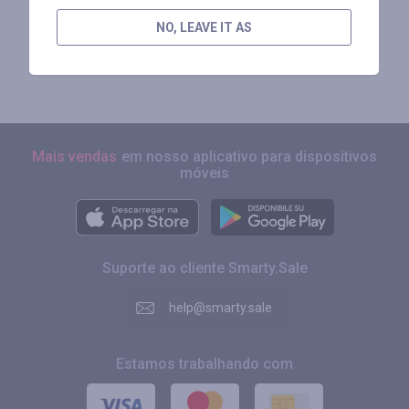
RECEBA ATÉ 50% DE
NO, LEAVE IT AS
REEMBOLSO POR CADA
COMPRA QUE VOCÊ FIZER
Mais vendas
em nosso aplicativo para dispositivos
móveis
Suporte ao cliente Smarty.Sale
help@smarty.sale
Estamos trabalhando com