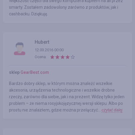
Większość części dla swego komputera kupiłem na ali przez
smarty. Zostałem zadowolony zarówno z produktów, jak i
cashbacku. Dziękuję.
Hubert
12.03.2016 00:00
Ocena:
sklep
GearBest.com
Bardzo dobry sklep, w którym można znaleźć wszelkie
akcesoria, urządzenia technologiczne i wszelkie drobne
rzeczy, zarówno dla siebie, jak i na prezent. Widzę tylko jeden
problem – że niema rosyjskojęzycznej wersji sklepu. Albo po
prostu nie znalazłem, gdzie można przełączyć...
czytać dalej