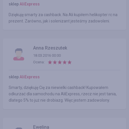
sklep
AliExpress
Dziękuję smarty za cashback. Na Ali kupiłem helikopter rc na
prezent. Zarówno, jak i solenizant jesteśmy zadowoleni.
Anna Rzeszutek
18.03.2016 00:00
Ocena:
sklep
AliExpress
Smarty, dziękuję Cię za niewielki cashback! Kupowałem
odkurzać dla samochodu na AliExpress, rzecz nie jest tania,
dlatego 5% to już nie drobiazg. Więc jestem zadowolony.
Ewelina