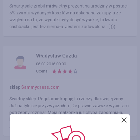
Smarty.sale zrobił mi świetny prezent na urodziny w postaci
5% zwrotu wydanych kosztów na dokonane zakupy, a ze
względu na to, że wydatki były dosyć wysokie, to kwota
cashbacku jest też niemała. Jestem zadowolona =))))
Władysław Gazda
06.03.2016 00:00
Ocena:
sklep
Sammydress.com
Świetny sklep. Regularnie kupuję tu rzeczy dla swojej żony.
Już na tyle się przyzwyczaiłem, że prawie zawsze wybieram
potrzebny rozmiar. Moja małżonka już chyba zapomniała,
kiedy po raz ostatni sama odświeżała swoją garderobę. Jej
się podoba, a ja jestem zadowolony, że robię jej...
czytać dalej