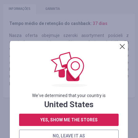
INFORMAÇÕES
GARANTIA
Tempo médio de retenção do cashback:
37 dias
Nasza oferta obejmuje szeroki asortyment pościeli z
oryginalnym wzornictwem z różnego rodzaju materiałów dla
wygody klienta oraz inne ulubione tekstylia domowe i
akcesoria odpowiednie do każdego wnętrza. Niezbędny
sprzęt do kuchni ułatwi Państwu każdą pracę – noże
kuchenne, garnki i szybkowary, patelnie ceramiczne, ulubione
naczynia silikonowe, formy do pieczenia, brytfanny i drobne
pomoce kuchenne, bez których nikt się nie obejdzie.
We've determined that your country is
United States
FAÇA LOGIN PARA DEIXAR UM COMENTÁRIO
YES, SHOW ME THE STORES
NO, LEAVE IT AS