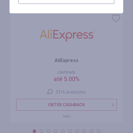
Lojas similares
AliExpress
cashback
até 5.00%
2316 avaliações
OBTER CASHBACK
MAIS