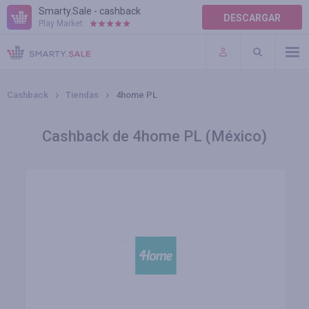
Smarty.Sale - cashback
DESCARGAR
Play Market:
AYUDA
TÉRMINOS DE USO
Cashback
Tiendas
4home PL
Cashback de 4home PL (México)