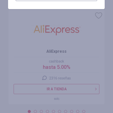
Tiendas similares
AliExpress
cashback
hasta 5.00%
2316 reseñas
IR A TIENDA
MÁS