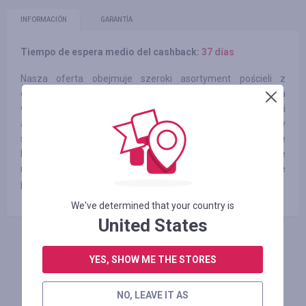
INFORMACIÓN
GARANTÍA
Tiempo de espera medio del cashback:
37 días
Nasza oferta obejmuje szeroki asortyment pościeli z
oryginalnym wzornictwem z różnego rodzaju materiałów dla
wygody klienta oraz inne ulubione tekstylia domowe i
akcesoria odpowiednie do każdego wnętrza. Niezbędny
sprzęt do kuchni ułatwi Państwu każdą pracę – noże
kuchenne, garnki i szybkowary, patelnie ceramiczne, ulubione
naczynia silikonowe, formy do pieczenia, brytfanny i drobne
pomoce kuchenne, bez których nikt się nie obejdzie.
We've determined that your country is
United States
INICIE SESIÓN PARA DEJAR UNA RESEÑA
YES, SHOW ME THE STORES
NO, LEAVE IT AS