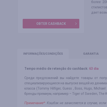
более 20
стилистов
дает воз
OBTER CASHBACK
INFORMAÇÕES
/CONDIÇÕES
GARANTIA
Tempo médio de retenção do cashback:
63 dia
Среди предложений вы найдете товары от популя
специализирующиеся на выпуске вещей из денима (L
класса (Tommy Hilfiger, Guess , Boss, Hugo, Michae
бренды премиум, например – Tiger of Sweden, The Ko
Примечание*:
Кэшбэк не зачисляется в случае, ес