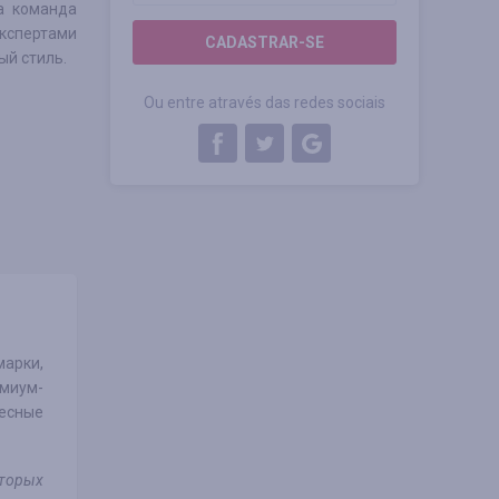
а команда
экспертами
CADASTRAR-SE
ый стиль.
Ou entre através das redes sociais
марки,
емиум-
ресные
оторых