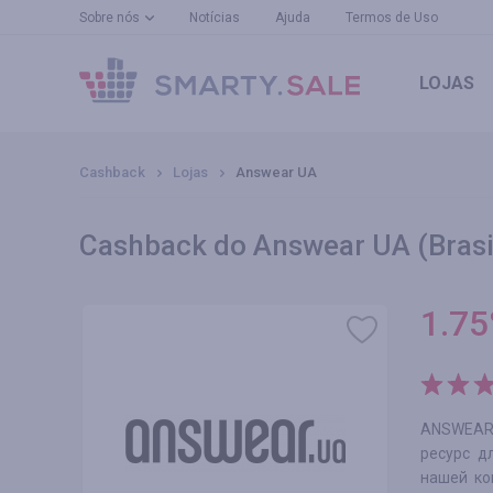
Sobre nós
Notícias
Ajuda
Termos de Uso
LOJAS
Cashback
Lojas
Answear UA
Cashback do Answear UA (Brasi
1.75
ANSWEAR.
ресурс д
нашей ко