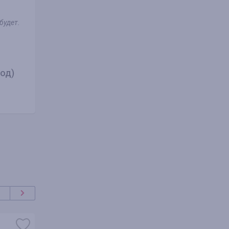
будет.
од)
oferta
+100%