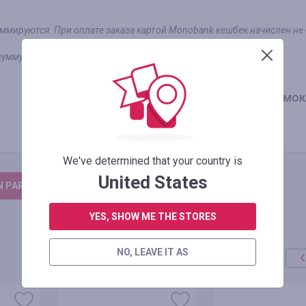
уммируются. При оплате заказа картой Monobank кешбек начислен не 
умму заказа без учета бонусов и скидок
1.75
%
Оплаченный заказ (промок
We've determined that your country is
United States
N PARA DEIXAR UM COMENTÁRIO
YES, SHOW ME THE STORES
NO, LEAVE IT AS