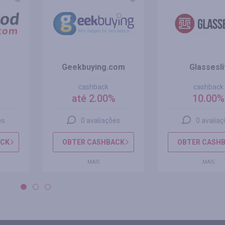
Geekbuying.com
Glassesli
cashback
cashback
%
até 2.00%
10.00%
es
0 avaliações
0 avalia
ACK
OBTER CASHBACK
OBTER CASH
MAIS
MAIS