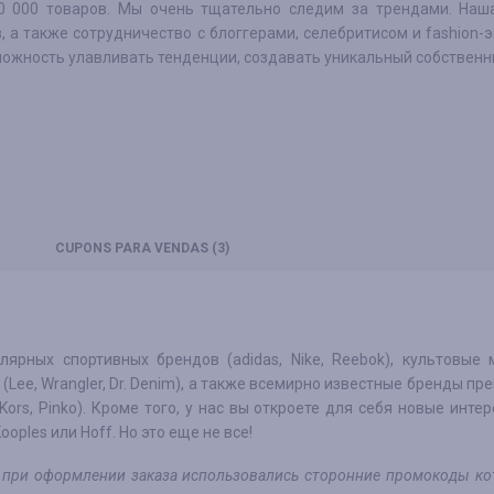
0 000 товаров. Мы очень тщательно следим за трендами. Наш
, а также сотрудничество с блоггерами, селебритисом и fashion-
можность улавливать тенденции, создавать уникальный собственн
CUPONS
PARA VENDAS
(3)
рных спортивных брендов (adidas, Nike, Reebok), культовые 
ee, Wrangler, Dr. Denim), а также всемирно известные бренды пр
l Kors, Pinko). Кроме того, у нас вы откроете для себя новые инте
oples или Hoff. Но это еще не все!
ли при оформлении заказа использовались сторонние промокоды к