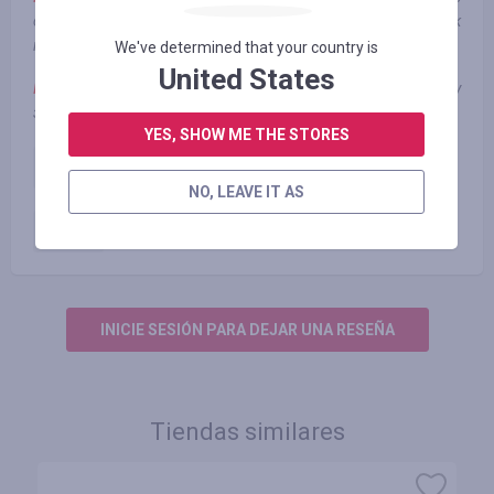
суммируются. При оплате заказа картой Monobank кешбек
начислен не будет.
We've determined that your country is
United States
Примечание***:
кешбек начисляется на фактическую сумму
заказа без учета бонусов и скидок
YES, SHOW ME THE STORES
Оплаченный заказ
1.75
%
NO, LEAVE IT AS
Оплаченный заказ (промокод)
1.75
%
INICIE SESIÓN PARA DEJAR UNA RESEÑA
Tiendas similares