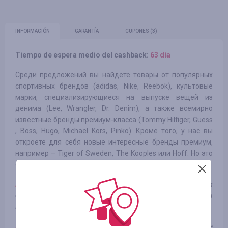
INFORMACIÓN
GARANTÍA
CUPONES
(3)
Tiempo de espera medio del cashback:
63 día
Среди предложений вы найдете товары от популярных
спортивных брендов (adidas, Nike, Reebok), культовые
марки, специализирующиеся на выпуске вещей из
денима (Lee, Wrangler, Dr. Denim), а также всемирно
известные бренды премиум-класса (Tommy Hilfiger, Guess
, Boss, Hugo, Michael Kors, Pinko). Кроме того, у нас вы
откроете для себя новые интересные бренды премиум,
например – Tiger of Sweden, The Kooples или Hoff. Но это
еще не все!
Примечание*:
Кэшбэк не зачисляется в случае, если при
оформлении заказа использовались сторонние промокоды
которых нет на нашем сайте
Примечание**:
Обратите внимание, что кешбеки не