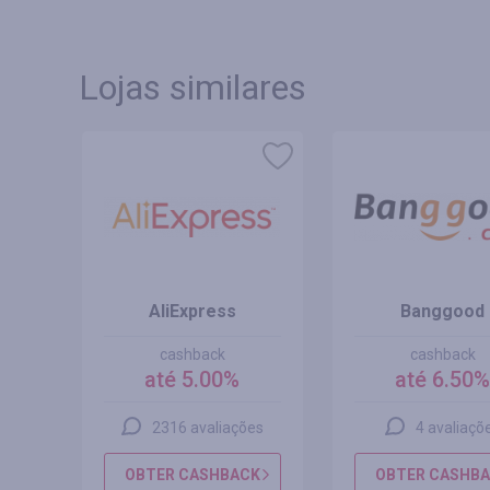
Lojas similares
R
AliExpress
Banggood
cashback
cashback
até 5.00%
até 6.50
s
2316 avaliações
4 avaliaçõ
CK
OBTER CASHBACK
OBTER CASHB