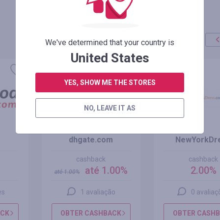
We've determined that your country is
United States
oferta
+100%
YES, SHOW ME THE STORES
NO, LEAVE IT AS
dhgate.com
NewYorkDr
cashback
cashback
%
até 1.00%
2.00%
até
1.00
%
es
1 avaliação
0 avaliaç
ACK
OBTER CASHBACK
OBTER CASH