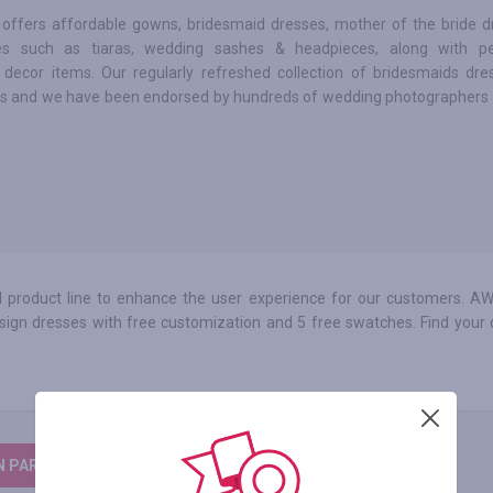
 offers affordable gowns, bridesmaid dresses, mother of the bride 
es such as tiaras, wedding sashes & headpieces, along with pe
decor items. Our regularly refreshed collection of bridesmaids dre
s and we have been endorsed by hundreds of wedding photographers 
 product line to enhance the user experience for our customers. AW.
 design dresses with free customization and 5 free swatches. Find you
N PARA DEIXAR UM COMENTÁRIO