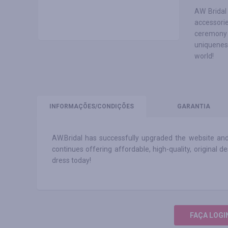
AW Bridal
accessori
ceremony 
uniquenes
world!
INFORMAÇÕES
/CONDIÇÕES
GARANTIA
AW.Bridal has successfully upgraded the website and
continues offering affordable, high-quality, original
dress today!
FAÇA LOGI