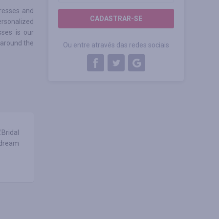
dresses and
CADASTRAR-SE
rsonalized
sses is our
around the
Ou entre através das redes sociais
Bridal
r dream