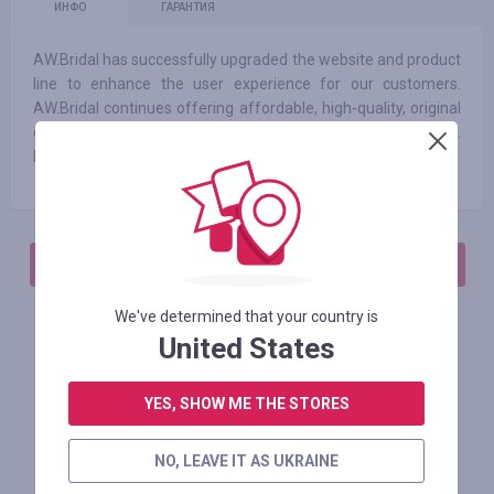
ИНФО
ГАРАНТИЯ
AW.Bridal has successfully upgraded the website and product
line to enhance the user experience for our customers.
AW.Bridal continues offering affordable, high-quality, original
design dresses with free customization and 5 free swatches.
Find your dream dress today!
АВТОРИЗИРУЙТЕСЬ, ЧТОБЫ ОСТАВИТЬ ОТЗЫВ
We've determined that your country is
United States
Похожие магазины
YES, SHOW ME THE STORES
NO, LEAVE IT AS UKRAINE