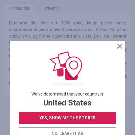
INFORMAÇÕES
GARANTIA
Działamy dla Was od 2005 roku, kiedy polski rynek
ecommerce dopiero stawiał pierwsze kroki. Przez ten czas
zdobyliśmy ogromne doświadczenie i staliśmy się liderami
branży, zyskując to co najważniejsze – zaufanie
użytkowników i partnerów biznesowych. Na początku naszej
historii umożliwialiśmy użytkownikom porównywanie cen z
zaledwie 8 sklepów w ramach 4 kategorii, by już po dwóch
latach liczbę tę zwiększyć do ponad 1 000 sklepów. Tak
zaczął się dynamiczny rozwój do pozycji największej
porównywarki cen w Polsce, a później w całej Europie.
We've determined that your country is
United States
FAÇA LOGIN PARA DEIXAR UM COMENTÁRIO
YES, SHOW ME THE STORES
NO, LEAVE IT AS