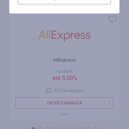
Lojas similares
AliExpress
cashback
até 5.00%
2316 avaliações
OBTER CASHBACK
MAIS