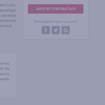
im ludzie.
ЗАРЕГИСТРИРОВАТЬСЯ
apewniając
 standardy
skutecznie
Или войдите через соц сети
kupowych.
gromne
ch. Na
już po
ywarki