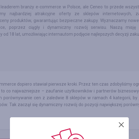
leaderem branży e-commerce w Polsce, ale Ceneo to przede wszystk
amy najbardziej atrakcyjne oferty ze sklepów internetowych, z
 ceny produktów, gwarantując bezpieczne zakupy. Wyznaczamy nowe
ce, poprzez ciągły i dynamiczny rozwój serwisu. Naszą misję 
y od 18 lat, umożliwiając internautom podjęcie najlepszych decyzji za
commerce dopiero stawiał pierwsze kroki. Przez ten czas zdobyliśmy o
ąc to co najważniejsze – zaufanie użytkowników i partnerów biznesowy
om porównywanie cen z zaledwie 8 sklepów w ramach 4 kategorii, by 
epów. Tak zaczął się dynamiczny rozwój do pozycji największej porówn