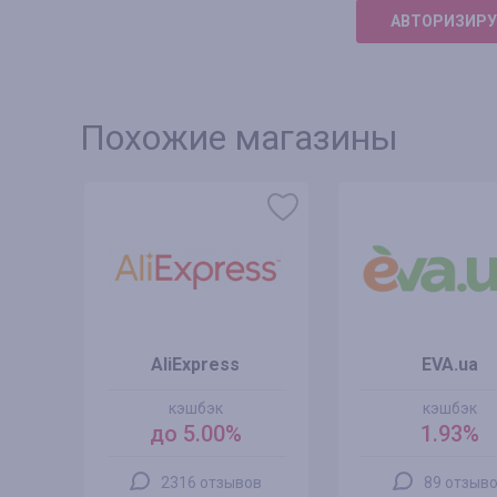
АВТОРИЗИРУ
Похожие магазины
AliExpress
EVA.ua
кэшбэк
кэшбэк
до 5.00%
1.93%
2316 отзывов
89 отзыв