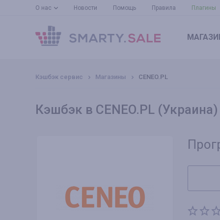
О нас
Новости
Помощь
Правила
Плагины
МАГАЗИ
Кэшбэк сервис
Магазины
CENEO.PL
Кэшбэк в CENEO.PL (Украина)
Прог