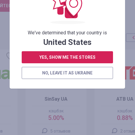
ЙТЕСЬ, ЧТОБЫ ОСТАВИТЬ ОТЗЫВ
We've determined that your country is
United States
YES, SHOW ME THE STORES
NO, LEAVE IT AS UKRAINE
SinSay UA
ATB UA
кэшбэк
кэшбэк
5.00%
0.88%
ов
5 отзывов
2 отзы