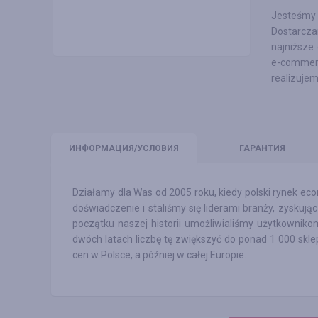
Jesteśmy 
Dostarcz
najniższe
e-commer
realizujem
ИНФО
РМАЦИЯ/УСЛОВИЯ
ГАРАНТИЯ
Działamy dla Was od 2005 roku, kiedy polski rynek e
doświadczenie i staliśmy się liderami branży, zyskuj
początku naszej historii umożliwialiśmy użytkownik
dwóch latach liczbę tę zwiększyć do ponad 1 000 skl
cen w Polsce, a później w całej Europie.