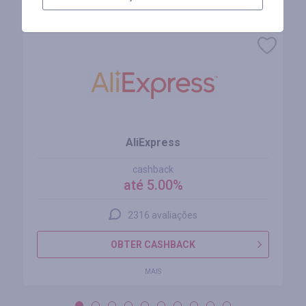
Lojas similares
AliExpress
cashback
até 5.00%
2316 avaliações
OBTER CASHBACK
MAIS