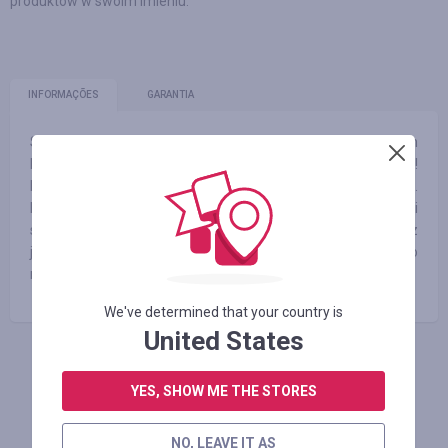
produktów w swoim imieniu.
INFORMAÇÕES
GARANTIA
Stale rozszerzamy asortyment produktów oferowanych
klientom i mamy nadzieję, że znajdziesz to, czego szukasz!
Fruugo upraszcza proces zakupu artykułów z całego świata.
Naszą misją jest zapewnienie szerokiego wyboru produktów i
swobody dokonywania bezpiecznych zakupów z
jakiegokolwiek miejsca, za pomocą jednego, globalnego
rynku.
We've determined that your country is
United States
FAÇA LOGIN PARA DEIXAR UM COMENTÁRIO
YES, SHOW ME THE STORES
NO, LEAVE IT AS