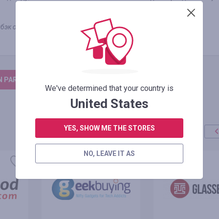
бэк отобразится на остаточную сумму оплаты.
N PARA DEIXAR UM COMENTÁRIO
We've determined that your country is
United States
YES, SHOW ME THE STORES
NO, LEAVE IT AS