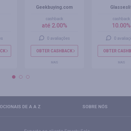
Geekbuying.com
Glassesli
cashback
cashback
%
até 2.00%
10.00%
es
0 avaliações
0 avalia
ACK
OBTER CASHBACK
OBTER CASH
MAIS
MAIS
CIONAIS DE A A Z
SOBRE NÓS