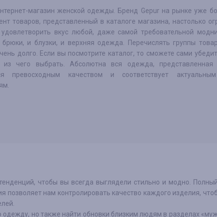
интернет-магазин женской одежды. Бренд Gepur на рынке уже бо
ент товаров, представленный в каталоге магазина, настолько ог
 удовлетворить вкус любой, даже самой требовательной модни
и брюки, и блузки, и верхняя одежда. Перечислять группы тов
чень долго. Если вы посмотрите каталог, то сможете сами убедит
 из чего выбрать. Абсолютна вся одежда, представленная 
тся превосходным качеством и соответствует актуальны
ям.
тенденций, чтобы вы всегда выглядели стильно и модно. Полны
ия позволяет нам контролировать качество каждого изделия, что
елей.
ю одежду, но также найти обновки близким людям в разделах «му