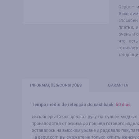
Gepur – 
Ассортим
способен
платья, 
очень и о
что есть
отличае
тенденци
INFORMAÇÕES
/CONDIÇÕES
GARANTIA
Tempo médio de retenção do cashback:
50 dias
Дизайнеры Gepur держат руку на пульсе модных 
производства от эскиза до пошива готового издел
оставалось на высоком уровне и радовало покупат
На gepur.com вы сможете не только купить женску