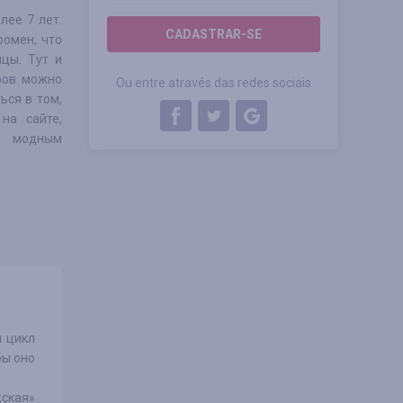
лее 7 лет.
CADASTRAR-SE
ромен, что
цы. Тут и
аров можно
Ou entre através das redes sociais
ься в том,
на сайте,
м модным
й цикл
бы оно
жская»