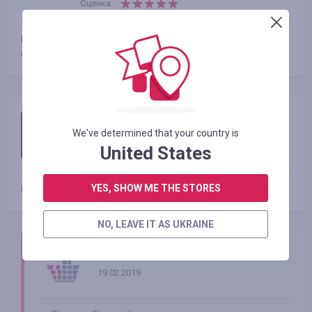
Оценка:
Кэшбэк получила через 2 недели, считаю это достаточно
быстро.
Вика Рогальская
We've determined that your country is
18.02.2019 18:24
United States
Оценка:
YES, SHOW ME THE STORES
Кешбек отримала. Швидке зарахування
NO, LEAVE IT AS UKRAINE
Smarty Sale
19.02.2019