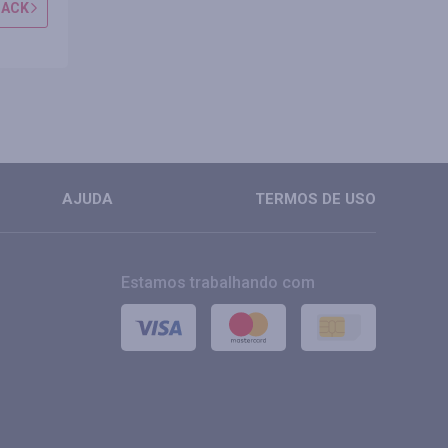
BACK
OBTER CASHBACK
OBTER CAS
MAIS
MAIS
AJUDA
TERMOS DE USO
Estamos trabalhando com