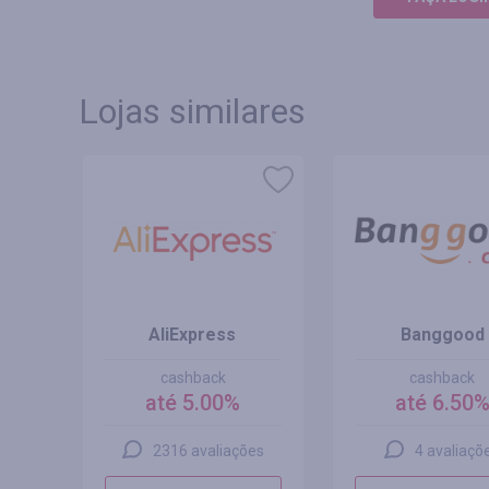
Lojas similares
AliExpress
Banggood
cashback
cashback
até 5.00%
até 6.50
s
2316 avaliações
4 avaliaçõ