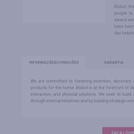
iRobot, th
people to
award-wi
have been
day helpin
INFORMAÇÕES
/CONDIÇÕES
GARANTIA
We are committed to fostering invention, discovery a
products for the home. iRobot is at the forefront of 
interaction, and physical solutions. We seek to bui
through internal initiatives and by building strategic ex
FAÇA LOGI