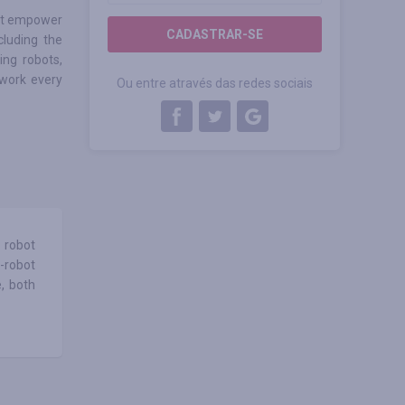
hat empower
CADASTRAR-SE
cluding the
ng robots,
 work every
Ou entre através das redes sociais
 robot
-robot
, both