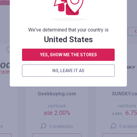
We've determined that your country is
United States
oferta
+100%
YES, SHOW ME THE STORES
NO, LEAVE IT AS
Geekbuying.com
SUNSKY.c
cashback
cashback
%
até 2.00%
6.7
3.38
%
es
0 avaliações
0 avalia