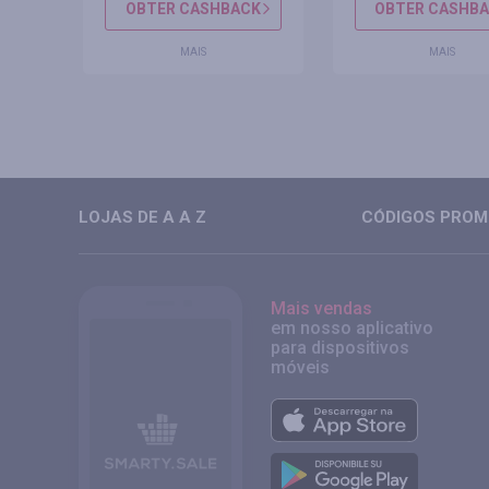
CK
OBTER CASHBACK
OBTER CASHB
MAIS
MAIS
LOJAS DE A A Z
CÓDIGOS PROMO
Mais vendas
em nosso aplicativo
para dispositivos
móveis