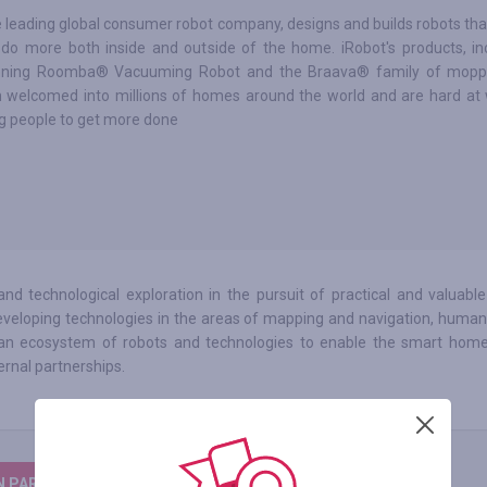
e leading global consumer robot company, designs and builds robots t
 do more both inside and outside of the home. iRobot's products, in
nning Roomba® Vacuuming Robot and the Braava® family of moppi
 welcomed into millions of homes around the world and are hard at
g people to get more done
nd technological exploration in the pursuit of practical and valuable
developing technologies in the areas of mapping and navigation, human
ld an ecosystem of robots and technologies to enable the smart home
ternal partnerships.
N PARA DEIXAR UM COMENTÁRIO