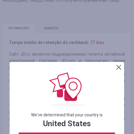
необходимо, твердо зная, что получите нужный вам товар.
INFORMAÇÕES
GARANTIA
Tempo médio de retenção do cashback:
77 dias
Сайт JD.ru является подразделением гиганта китайской
электронной торговли JD.com и предлагает своим
русскоговорящим покупателям по всему миру
оригинальные китайские товары высокого качества по
конкурентоспособным ценам с быстрой доставкой на
дом.
JD.com – это лидер Китайского рынка электронной
торговли по выручке, количество покупателей
приближается к 200 млн. Обслуживание клиентов
We've determined that your country is
ведётся по высоким международным стандартам
United States
онлайн-ритейла.