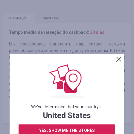
INFORMAÇÕES
GARANTIA
Tempo médio de retenção do cashback:
30 dias
Мы постарались наполнить наш каталог самыми
разнообразными моделями по доступным ценам. В Lekos
вы сможете купить наручные часы и аксессуары ведущих
мировых брендов: Casio, Jacques Lemans, Royal London,
Swiss Military Hanowa. А также не менее надежные и
стильные изделия недорогих марок: Q&Q, Naviforce, Megir
и другие. Каждое изделие в нашем ассортименте
проходит тщательную проверку. Мы подтверждаем
подлинность всех товаров и даем гарантию на покупки.
We've determined that your country is
Оплаченный заказ
5.75
%
United States
YES, SHOW ME THE STORES