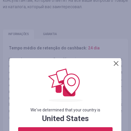
консультантам, которые ответят на все ваши вопросы о товаре
из каталога, который вас заинтересовал.
INFORMAÇÕES
GARANTIA
Tempo médio de retenção do cashback:
24 dia
На официальном сайте Xiaomi реализуются только
фирменные товары. Каждая модель является тщательно
спроектированным продуктом, в котором разработчики
продумали все детали, и обладает отметками,
свидетельствующими об оригинальности. Смартфоны,
планшеты, камеры, телевизоры Xiaomi на русском имеют
интуитивно понятный интерфейс и систему управления.
Интернет магазин Xiaomi всегда в курсе последних
We've determined that your country is
новинок компании: клиент может приобрести самые
United States
актуальные устройства по разумным ценам.