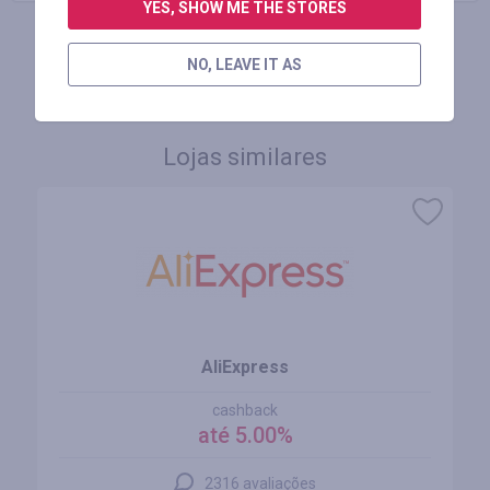
YES, SHOW ME THE STORES
FAÇA LOGIN PARA DEIXAR UM COMENTÁRIO
NO, LEAVE IT AS
Lojas similares
AliExpress
cashback
até 5.00%
2316 avaliações