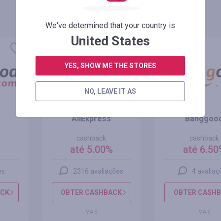
We've determined that your country is
United States
YES, SHOW ME THE STORES
NO, LEAVE IT AS
AliExpress
Banggoo
cashback
cashback
%
até 5.00%
até 6.50
es
2316 avaliações
4 avaliaç
ACK
OBTER CASHBACK
OBTER CASH
MAIS
MAIS