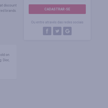
at discount
CADASTRAR-SE
zed brands.
Ou entre através das redes sociais
sold on
 Dior,