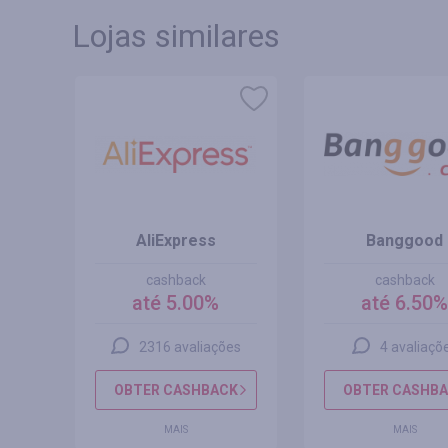
Lojas similares
AliExpress
Banggood
cashback
cashback
até 5.00%
até 6.50
s
2316 avaliações
4 avaliaçõ
CK
OBTER CASHBACK
OBTER CASHB
MAIS
MAIS