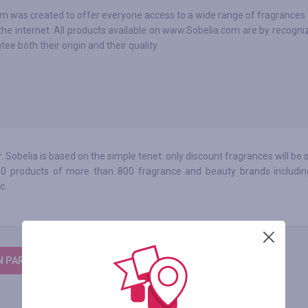
m was created to offer everyone access to a wide range of fragrances 
 the internet. All products available on www.Sobelia.com are by recogni
ee both their origin and their quality.
Sobelia is based on the simple tenet: only discount fragrances will be 
00 products of more than 800 fragrance and beauty brands including
c.
N PARA DEIXAR UM COMENTÁRIO