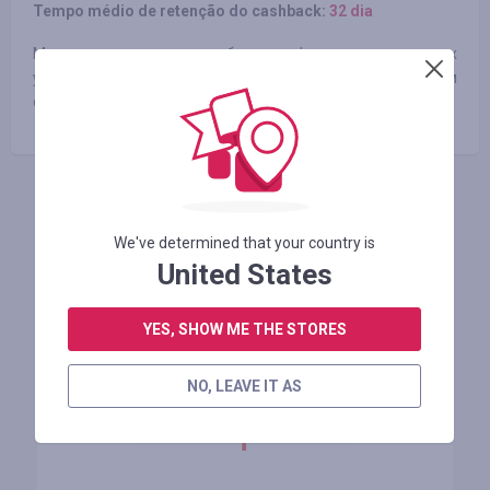
Tempo médio de retenção do cashback:
32 dia
Мы предоставим подробную информацию о наших
услугах, видах работ и топовых проектах. Рассчитаем
стоимость и подготовим коммерческое предложение.
FAÇA LOGIN PARA DEIXAR UM COMENTÁRIO
We've determined that your country is
United States
Lojas similares
YES, SHOW ME THE STORES
NO, LEAVE IT AS