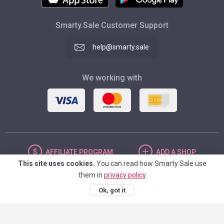
Smarty.Sale Customer Support
help@smarty.sale
We working with
AFFILIATE
PROGRAM
ADD
A SHOP
This site uses cookies.
You can read how Smarty Sale use
them in
privacy policy
UNITED STATES
Ok, got it
© 2026. Smarty.Sale. All rights reserved.
Client agreement
Privacy Policy