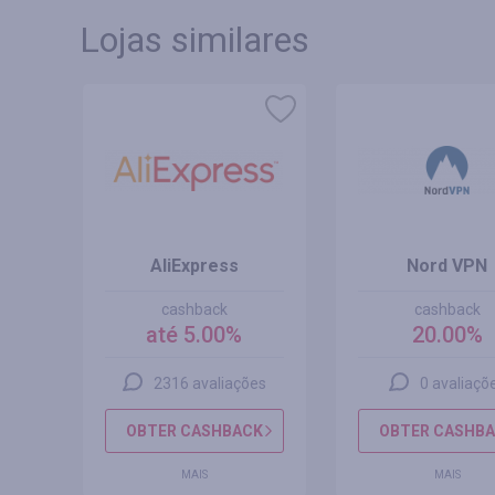
Lojas similares
AliExpress
Nord VPN
cashback
cashback
até 5.00%
20.00%
s
2316 avaliações
0 avaliaçõ
CK
OBTER CASHBACK
OBTER CASHB
MAIS
MAIS