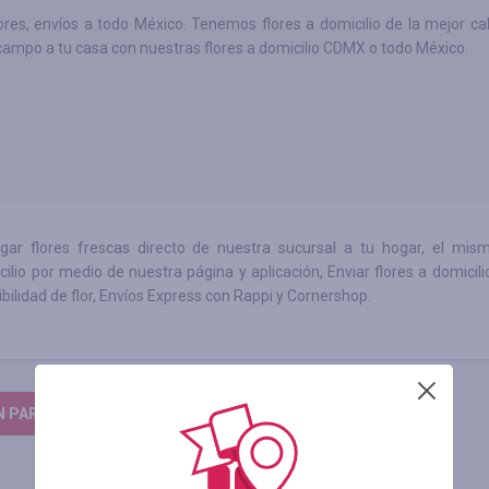
res, envíos a todo México. Tenemos flores a domicilio de la mejor cal
 campo a tu casa con nuestras flores a domicilio CDMX o todo México.
ar flores frescas directo de nuestra sucursal a tu hogar, el mism
lio por medio de nuestra página y aplicación, Enviar flores a domicili
ilidad de flor, Envíos Express con Rappi y Cornershop.
N PARA DEIXAR UM COMENTÁRIO