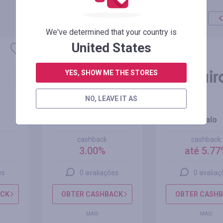
We've determined that your country is
United States
YES, SHOW ME THE STORES
NO, LEAVE IT AS
Tiqets
Airalo
cashback
cashback
3.00%
até 5.77
es
0 avaliações
0 avaliaç
ACK
OBTER CASHBACK
OBTER CASH
MAIS
MAIS