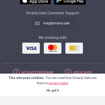
Smarty.Sale Customer Support
help@smarty.sale
We working with
AFFILIATE
PROGRAM
ADD
A SHOP
This site uses cookies.
You can read how Smarty Sale use
them in
privacy policy
UNITED STATES
Ok, got it
© 2026. Smarty.Sale. All rights reserved.
Client agreement
Privacy Policy