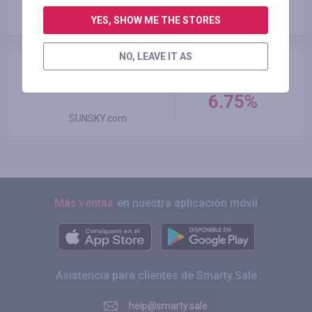
hasta 2.00%
Geekbuying.com
YES, SHOW ME THE STORES
NO, LEAVE IT AS
cashback
6.75%
SUNSKY.com
Más ventas
en nuestra aplicación móvil
Asistencia para clientes de Smarty.Sale
help@smarty.sale