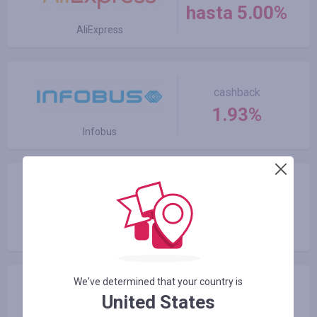
hasta 5.00%
AliExpress
cashback
1.93%
Infobus
cashback
hasta 6.50%
Banggood
We've determined that your country is
cashback
United States