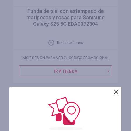
Funda de piel con estampado de
mariposas y rosas para Samsung
Galaxy S25 5G EDA0072304
Restante 1 mes
INICIE SESIÓN PARA VER EL CÓDIGO PROMOCIONAL
IR A TIENDA