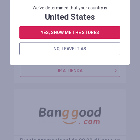
Código de descuento del 5%, ahorro
We've determined that your country is
máximo de 20$
United States
YES, SHOW ME THE STORES
Restante 9 meses
NO, LEAVE IT AS
INICIE SESIÓN PARA VER EL CÓDIGO PROMOCIONAL
IR A TIENDA