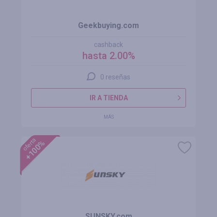
Geekbuying.com
cashback
hasta 2.00%
0 reseñas
IR A TIENDA
MÁS
oferta
+100%
SUNSKY.com