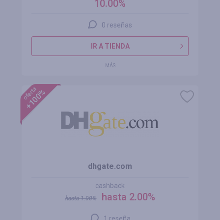
10.00%
0 reseñas
IR A TIENDA
MÁS
oferta
+100%
dhgate.com
cashback
hasta 2.00%
hasta
1.00
%
1 reseña