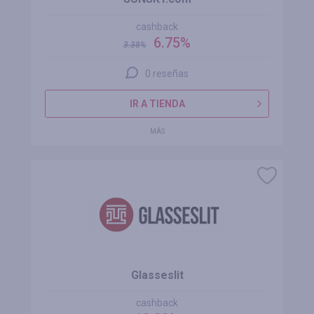
cashback
6.75%
3.38
%
0 reseñas
IR A TIENDA
MÁS
Glasseslit
cashback