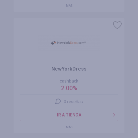
MÁS
NewYorkDress
cashback
2.00%
0 reseñas
IR A TIENDA
MÁS