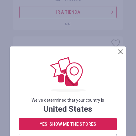
IR A TIENDA
MÁS
Nord VPN
cashback
We've determined that your country is
20.00%
United States
0 reseñas
YES, SHOW ME THE STORES
IR A TIENDA