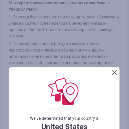
Мы гарантируем начисление и выплату кэшбэка, в
таких случаях:
1. Переход был совершен при помощи кнопки «В магазин»
у нас на сайте. После перехода в интернет-магазин
прошло не более 4-х часов, заказ совершен не покидая
магазин.
2. После совершения перехода в магазин, Вы не
переходили по рекламным объявлениям в других
источниках и не переходили из рассылок интернет-
магазинов на сайт, так же не использовали сторонние
промокоды
3. Выбранный Вами товар участвует в кэшбэке (в
некоторых интернет-магазинах есть разделение на
категории, смотрите вкладку «ИНФОРМАЦИЯ/УСЛОВИЯ» )
4. После оплаты товара Вами в интернет-магазине, Вы не
отказались от товара по каким либо причинам
5. Вы не используете или отключили специальные
блокировщики рекламы, такие как AdBlock и другие
We've determined that your country is
United States
Гарантируем выплату заработанных Вами средств на