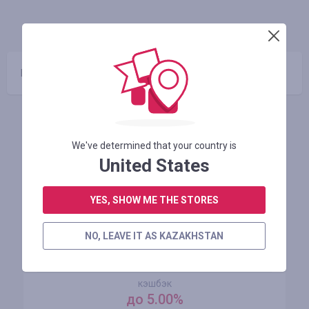
ИНФО
ГАРАНТИЯ
КУПОНЫ
(0)
Промокоды отсутствуют
Похожие магазины
We've determined that your country is
United States
YES, SHOW ME THE STORES
NO, LEAVE IT AS KAZAKHSTAN
AliExpress
кэшбэк
до 5.00%