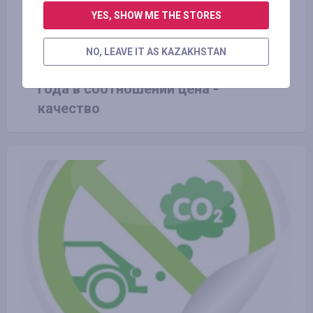
YES, SHOW ME THE STORES
25.12.2019
NO, LEAVE IT AS KAZAKHSTAN
Рейтинг лучших смартфонов 2020
года в соотношении цена -
качество