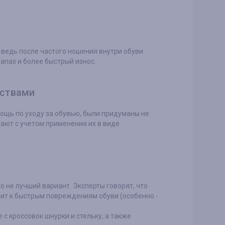
 ведь после частого ношения внутри обуви
апах и более быстрый износ.
дствами
ощь по уходу за обувью, были придуманы не
тают с учетом применения их в виде
о не лучший вариант. Эксперты говорят, что
ит к быстрым повреждениям обуви (особенно -
с кроссовок шнурки и стельку, а также