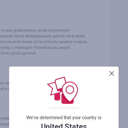
 очень действенно, если отсутствует
дый раз после возвращения домой. Ни в коем
к после истечения суток и более можно отмыть
 грязь с помощью теплой воды, мыла.
стите сухой щеткой.
к, набейте их бумагой/газетами. Способ
нуть намного быстрее.
We've determined that your country is
о привычке выставляются на батарею для
м придет скорейший конец. Никогда не ставьте
United States