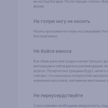
их на/под батареи. После порции «тепла» обу
форму.
На голую ногу не носить
Носить кроссовки на голую ногу вызывают бо
быстрый износ.
Не бойся износа
Вся обувь рано или поздно начнет процесс д
инструкции и соблюдая все рекомендации, н
агрегат. Потертости и трещины будут, ничег
считают, что несколько потертостей смотрят
новеньких кроссовок, напоминая винтажные 
Не переусердствуйте
С кроссовками необходима аккуратность, под