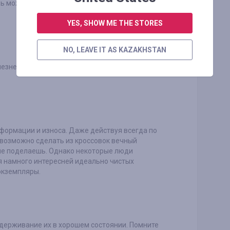
вь может расклеиться, потрескаться, изменить
YES, SHOW ME THE STORES
NO, LEAVE IT AS KAZAKHSTAN
лезненные мозоли, неприятный запах и
еформации и износа. Даже действуя всегда по
евозможно сделать из кроссовок вечный
о не поделаешь. Однако некоторые люди
ся намного интересней идеально чистых
экземпляры.
держивание их в хорошем состоянии. Помните