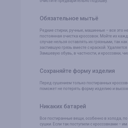
очистите предварительно подошву.
Обязательное мытьё
Редкие стирки, ручные, машинные – все это не
постоянная очистка кроссовок. Мойте их каж
случае нельзя оставлять их грязными, так ка
застившую грязь вместе с краской. Удаляется
Замшевую обувь, в частности, и кроссовки, чи
Сохраняйте форму изделия
Перед сушением только постиранных кроссово
поможет не потерять форму изделию и высох
Никаких батарей
Все постиранные вещи, особенно в холода, п
сушки. Если так поступили с кроссовками – и