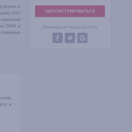
дования и
ЗАРЕГИСТРИРОВАТЬСЯ
пании ООО
а компаний
ки DIAM в
Или войдите через соц сети
х алмазный
undai,
алог и