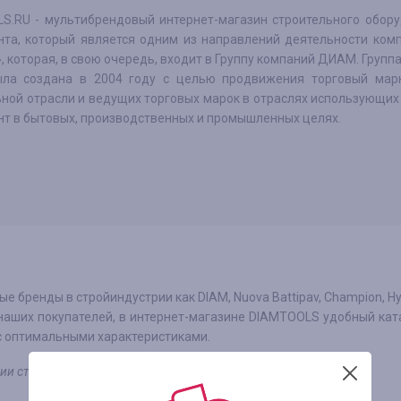
S.RU - мультибрендовый интернет-магазин строительного обору
нта, который является одним из направлений деятельности ком
 которая, в свою очередь, входит в Группу компаний ДИАМ. Групп
а создана в 2004 году с целью продвижения торговый мар
ьной отрасли и ведущих торговых марок в отраслях использующи
нт в бытовых, производственных и промышленных целях.
 бренды в стройиндустрии как DIAM, Nuova Battipav, Champion, Hy
 наших покупателей, в интернет-магазине DIAMTOOLS удобный кат
с оптимальными характеристиками.
нии сторонних купонов или промокодов