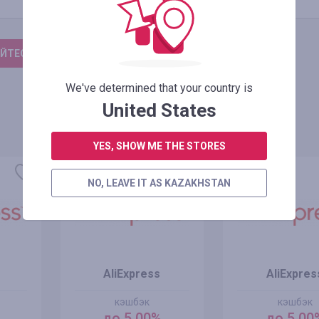
ЙТЕСЬ, ЧТОБЫ ОСТАВИТЬ ОТЗЫВ
We've determined that your country is
United States
YES, SHOW ME THE STORES
NO, LEAVE IT AS KAZAKHSTAN
AliExpress
AliExpres
кэшбэк
кэшбэк
до 5.00%
до 5.00