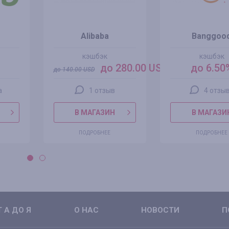
Alibaba
Banggoo
кэшбэк
кэшбэк
до 280.00 USD
до 6.50
до
140.00
USD
а
1 отзыв
4 отзы
В МАГАЗИН
В МАГАЗИ
ПОДРОБНЕЕ
ПОДРОБНЕЕ
 А ДО Я
О НАС
НОВОСТИ
П