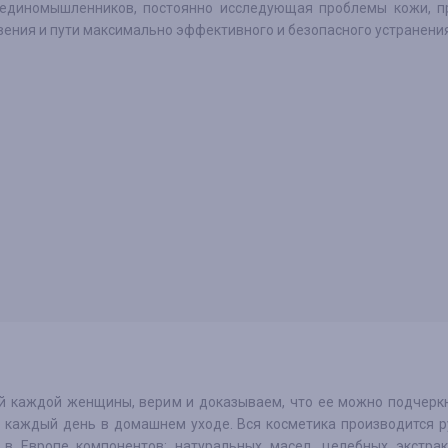
единомышленников, постоянно исследующая проблемы кожи, п
вения и пути максимально эффективного и безопасного устранения
й каждой женщины, верим и доказываем, что ее можно подчерк
 и каждый день в домашнем уходе. Вся косметика производится 
в Европе компонентов: натуральных масел, целебных экстрак