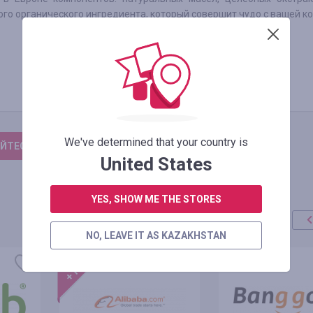
ого органического ингредиента, который совершит чудо с вашей к
We've determined that your country is
ЙТЕСЬ, ЧТОБЫ ОСТАВИТЬ ОТЗЫВ
United States
YES, SHOW ME THE STORES
NO, LEAVE IT AS KAZAKHSTAN
акция
+100%