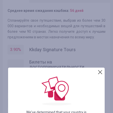
Среднее время ожидания кэшбэка:
56 дней
Спланируйте свое путешествие, выбрав из более чем 30
000 вариантов и необходимых вещей для путешествий в
более чем 90 странах. Легко получите доступ к лучшим
предложениям в местах назначения по всему миру.
Kkday Signature Tours
3.90
%
Билеты на
достопримечательности,
мероприятия и выставки,
3.90
%
впечатления, туры, еда и
рестораны, транспорт,
проживание, Wi-Fi и SIM-карты,
авиаперелеты, другое
Специальные предложения
0.65
%
We've determined that your country is