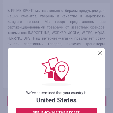
В PRIME-SPORT мы тщательно отбираем продукцию для
наших клиентов, уверены в качестве и надежности
каждого товара. Мы гордо представляем вас
сертифицированными товарами от известных брендов,
такими как INSPORTLINE, WORKER, JOOLA, W-TEC, AQUA,
FERRINO, DHS. Наш интернет-магазин предлагает сотни
линеек спортивных товаров, включая тренажеры,
спортивную одежду и аксессуары для тренировок,
фитнеса и активного отдыха. Мы постоянно обновляем
ассортимент, чтобы вы могли всегда находить новые
продукты из мира спорта.
Оплаченный заказ
2.50
%
We've determined that your country is
United States
АВТОРИЗИРУЙТЕСЬ, ЧТОБЫ ОСТАВИТЬ ОТЗЫВ
YES, SHOW ME THE STORES