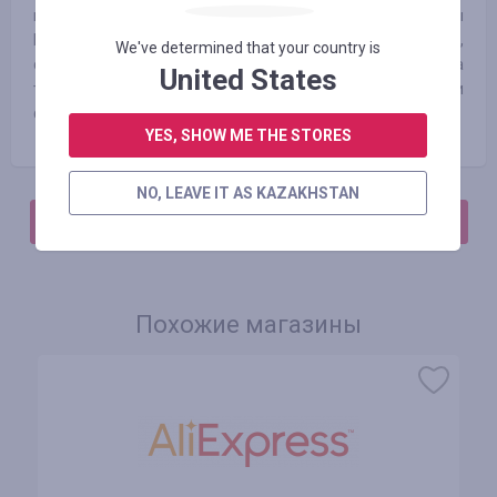
научиться чему-то новому. Одежду, обувь и аксессуары
Roxy отличает стильный европейский дизайн,
We've determined that your country is
cочетающий дух гор и побережья с модными трендами, а
United States
также высокое качество материалов, кроя и
функциональность.
YES, SHOW ME THE STORES
NO, LEAVE IT AS KAZAKHSTAN
АВТОРИЗИРУЙТЕСЬ, ЧТОБЫ ОСТАВИТЬ ОТЗЫВ
Похожие магазины