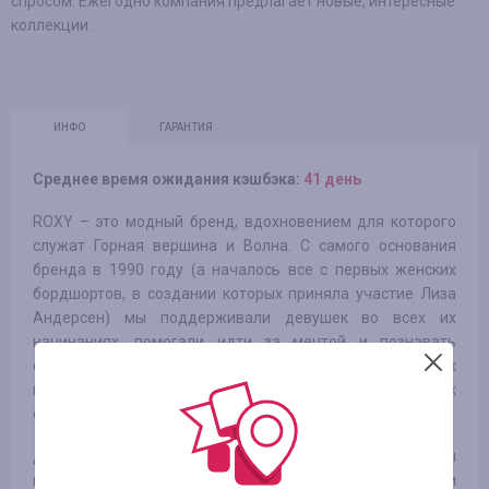
спросом. Ежегодно компания предлагает новые, интересные
коллекции.
ИНФО
ГАРАНТИЯ
Среднее время ожидания кэшбэка:
41 день
ROXY – это модный бренд, вдохновением для которого
служат Горная вершина и Волна. С самого основания
бренда в 1990 году (а началось все с первых женских
бордшортов, в создании которых приняла участие Лиза
Андерсен) мы поддерживали девушек во всех их
начинаниях, помогали идти за мечтой и познавать
окружающий мир. Мы создаем одежду для любящих
приключения и целеустремленных женщин, готовых к
еще более насыщенной и увлекательной жизни.
Девушка Roxy любит волны, горы, халфпайпы и улицы
города. Ей нравится там, где она может кататься и