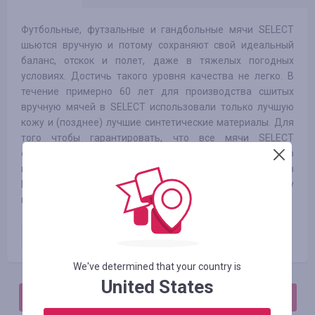
Футбольные, футзальные и гандбольные мячи SELECT
шьются вручную и потому сохраняют свой идеальный
баланс, отскок и полет, даже в тяжелых погодных
условиях. Достичь такого уровня качества не легко. В
течение примерно 60 лет для производства сшитых
вручную мячей в SELECT использовали только лучшую
кожу и (позднее) лучшие синтетические материалы. Для
того чтобы гарантировать, что все мячи SELECT
отвечают требованиям по качеству, они тщательно
проверяются на нашем производственном участке в
Пакистане, а для лучших мячей мы проводим еще одну
инспекцию в Дании.
Оплаченный заказ
3.33
%
We've determined that your country is
United States
АВТОРИЗИРУЙТЕСЬ, ЧТОБЫ ОСТАВИТЬ ОТЗЫВ