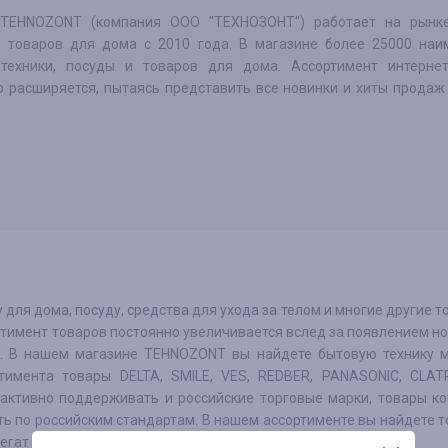
 TEHNOZONT (компания ООО "ТЕХНОЗОНТ") работает на рынк
и товаров для дома с 2010 года. В магазине более 25000 наи
техники, посуды и товаров для дома. Ассортимент интернет
о расширяется, пытаясь представить все новинки и хиты продаж
 для дома, посуду, средства для ухода за телом и многие другие т
ртимент товаров постоянно увеличивается вслед за появлением н
ва. В нашем магазине TEHNOZONT вы найдете бытовую технику 
тимента товары DELTA, SMILE, VES, REDBER, PANASONIC, CLAT
активно поддерживать и российские торговые марки, товары к
ть по российским стандартам. В нашем ассортименте вы найдете 
егат и многие другие.