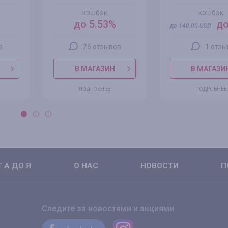
кэшбэк
кэшбэк
до 5.53%
до
до
140.00
USD
а
26 отзывов
1 отзы
В МАГАЗИН
В МАГАЗИ
ПОДРОБНЕЕ
ПОДРОБНЕЕ
 А ДО Я
О НАС
НОВОСТИ
П
Следите за новостями и акциями