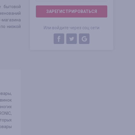
е бытовой
ЗАРЕГИСТРИРОВАТЬСЯ
менований
-магазина
 по низкой
Или войдите через соц сети
овары,
овинок
многих
RONIC,
оторых
товары