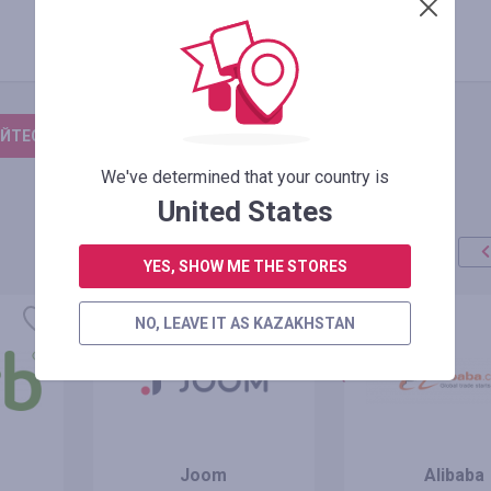
ЙТЕСЬ, ЧТОБЫ ОСТАВИТЬ ОТЗЫВ
We've determined that your country is
United States
YES, SHOW ME THE STORES
акция
+100%
NO, LEAVE IT AS KAZAKHSTAN
Joom
Alibaba