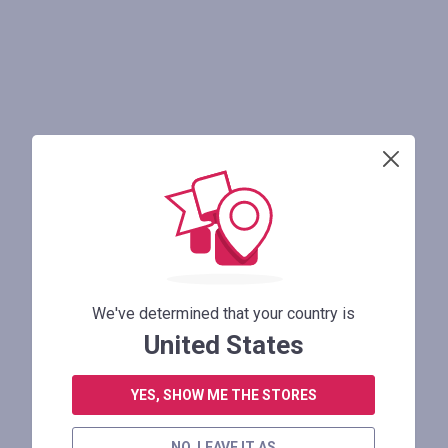
We've determined that your country is
United States
YES, SHOW ME THE STORES
NO, LEAVE IT AS