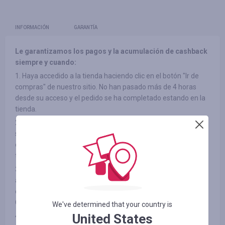
INFORMACIÓN
GARANTÍA
Le garantizamos los pagos y la acumulación de cashback
siempre y cuando:
1. Haya accedido a la tienda haciendo clic en el botón "Ir de
compras" de nuestro sitio. No han pasado más de 4 horas
desde su acceso y el pedido se ha completado estando en la
tienda.
2. No haya utilizado banners en otras fuentes, accedido al
sitio a través de listas de correo de terceros ni ha utilizado
códigos promocionales de terceros a la hora de acceder a la
tienda.
3. El elemento que ha elegido participe en el cashback (en
algunas tiendas, los productos pueden estar divididos por
categorías, consulte la pestaña "INFORMACIÓN/TÉRMINOS Y
CONDICIONES")
We've determined that your country is
United States
4. No haya rechazado el producto adquirido por ningún