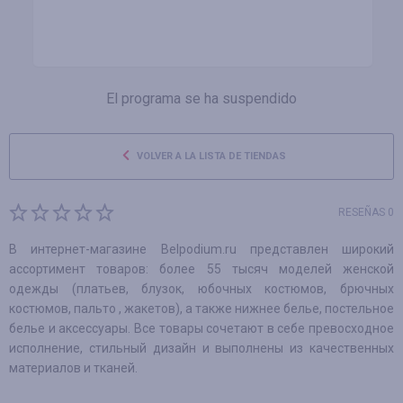
El programa se ha suspendido
VOLVER A LA LISTA DE TIENDAS
RESEÑAS 0
В интернет-магазине Belpodium.ru представлен широкий
ассортимент товаров: более 55 тысяч моделей женской
одежды (платьев, блузок, юбочных костюмов, брючных
костюмов, пальто , жакетов), а также нижнее белье, постельное
белье и аксессуары. Все товары сочетают в себе превосходное
исполнение, стильный дизайн и выполнены из качественных
материалов и тканей.