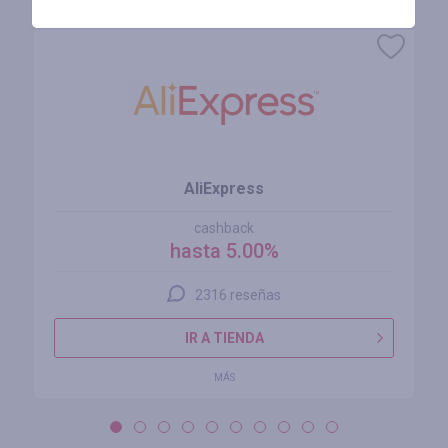
AliExpress
cashback
hasta 5.00%
2316 reseñas
IR A TIENDA
MÁS