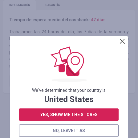
INFORMACIÓN
GARANTÍA
Tiempo de espera medio del cashback:
47 días
Trabajamos las 24 horas del día, los 7 días de la semana y
lanzamos más de 1.000 nuevos productos cada semana para
que pueda comprar los últimos modelos a precios asequibles
precios. Hacemos que la moda sea accesible y emocionante,
ayudando a las damas de todo el mundo posee los
guardarropas de sus sueños.
orden pagada
6.00
%
We've determined that your country is
United States
INICIE SESIÓN PARA DEJAR UNA RESEÑA
YES, SHOW ME THE STORES
NO, LEAVE IT AS
Tiendas similares