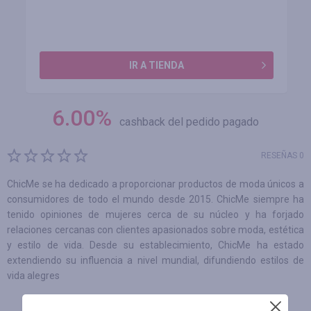
IR A TIENDA
6.00
%
cashback del pedido pagado
RESEÑAS 0
ChicMe se ha dedicado a proporcionar productos de moda únicos a
consumidores de todo el mundo desde 2015. ChicMe siempre ha
tenido opiniones de mujeres cerca de su núcleo y ha forjado
relaciones cercanas con clientes apasionados sobre moda, estética
y estilo de vida. Desde su establecimiento, ChicMe ha estado
extendiendo su influencia a nivel mundial, difundiendo estilos de
vida alegres