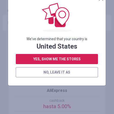
INFORMACIÓN
GARANTÍA
CUPONES
(0)
Sin códigos promocionales
We've determined that your country is
Tiendas similares
United States
YES, SHOW ME THE STORES
NO, LEAVE IT AS
AliExpress
cashback
hasta 5.00%