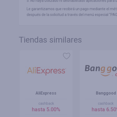
5. No haya utilizado ni deshabilitado aplicaciones par
Le garantizamos que recibirá un pago mediante el mét
después de la solicitud a través del menú especial "PA
Tiendas similares
 MX
AliExpress
Banggood
cashback
cashback
hasta 5.00%
hasta 6.5