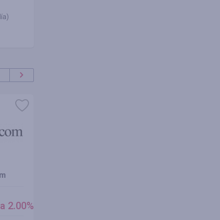
ía)
om
VectorStock
Openha
cashback
cashbac
a 2.00%
5.25%
4.00