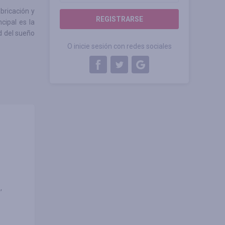
ricación y
REGISTRARSE
cipal es la
d del sueño
O inicie sesión con redes sociales
,