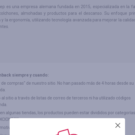
p es una empresa alemana fundada en 2015, especializada en la fab
colchones, almohadas y productos para el descanso. Su enfoque prin
 y la ergonomía, utilizando tecnología avanzada para mejorar la calida
ntes.
hback siempre y cuando:
"Ir de compras" de nuestro sitio. No han pasado más de 4 horas desde su
da.
l sitio a través de listas de correo de terceros ni ha utilizado códigos
nda.
(en algunas tiendas, los productos pueden estar divididos por categorías
ICIONES")
 motivo después del pago.