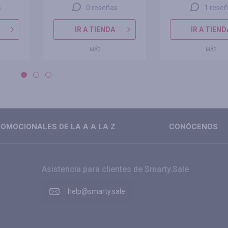
s
0 reseñas
1 rese
IR A TIENDA
IR A TIEND
MÁS
MÁS
OMOCIONALES DE LA A A LA Z
CONÓCENOS
Asistencia para clientes de Smarty.Sale
help@smarty.sale