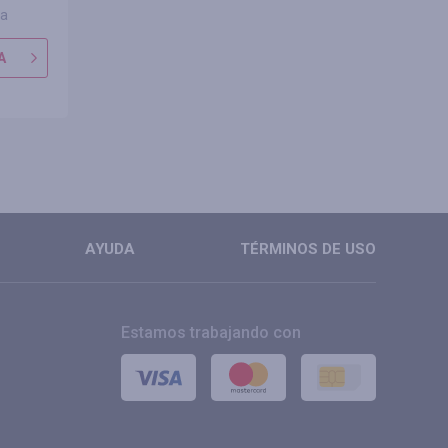
ña
0 reseñas
0 res
A
IR A TIENDA
IR A TIE
MÁS
MÁS
AYUDA
TÉRMINOS DE USO
Estamos trabajando con