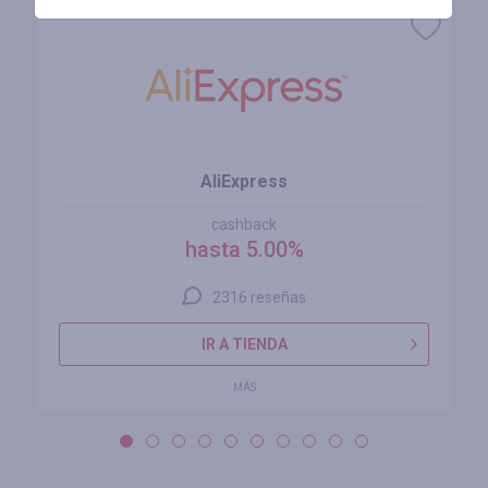
AliExpress
cashback
hasta 5.00%
2316 reseñas
IR A TIENDA
MÁS