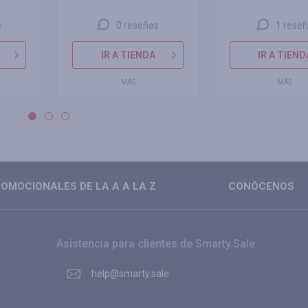
s
0 reseñas
1 rese
IR A TIENDA
IR A TIEND
MÁS
MÁS
OMOCIONALES DE LA A A LA Z
CONÓCENOS
Asistencia para clientes de Smarty.Sale
help@smarty.sale