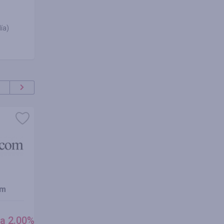
ía)
om
VectorStock
Openha
cashback
cashbac
a 2.00%
5.25%
4.00