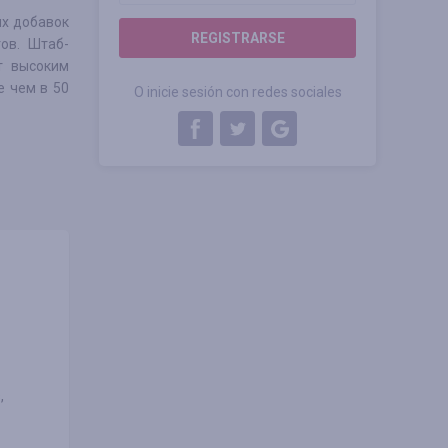
ых добавок
REGISTRARSE
ов. Штаб-
т высоким
е чем в 50
O inicie sesión con redes sociales
,