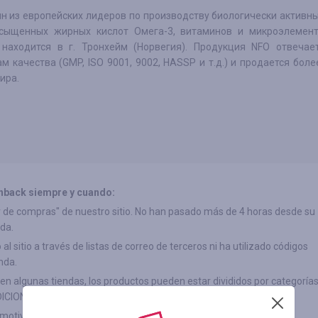
ин из европейских лидеров по производству биологически активн
сыщенных жирных кислот Омега-3, витаминов и микроэлемент
 находится в г. Тронхейм (Норвегия). Продукция NFO отвечае
м качества (GMP, ISO 9001, 9002, HASSP и т.д.) и продается боле
ира.
hback siempre y cuando:
"Ir de compras" de nuestro sitio. No han pasado más de 4 horas desde su
da.
l sitio a través de listas de correo de terceros ni ha utilizado códigos
nda.
(en algunas tiendas, los productos pueden estar divididos por categorías
ICIONES")
 motivo después del pago.