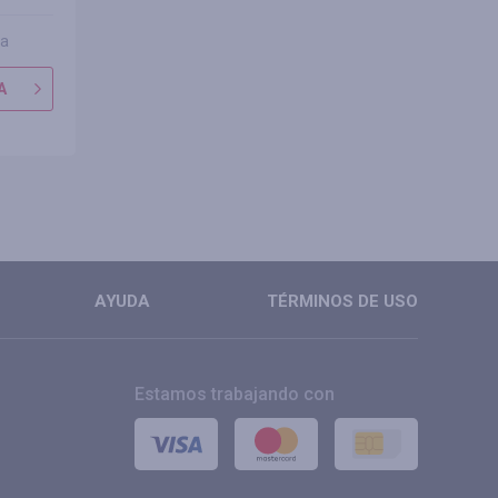
ña
0 reseñas
0 res
A
IR A TIENDA
IR A TIE
MÁS
MÁS
AYUDA
TÉRMINOS DE USO
Estamos trabajando con