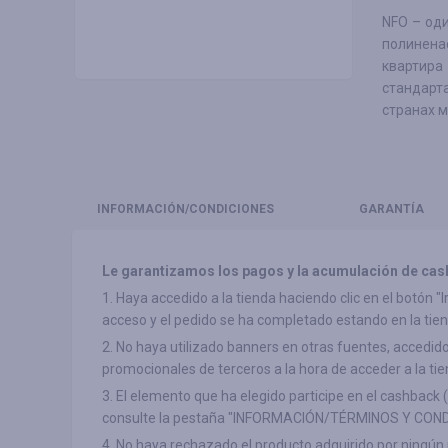
NFO – од
полинена
квартира
стандарта
странах м
INFORMACIÓN
/CONDICIONES
GARANTÍA
Le garantizamos los pagos y la acumulación de cas
1. Haya accedido a la tienda haciendo clic en el botón 
acceso y el pedido se ha completado estando en la tien
2. No haya utilizado banners en otras fuentes, accedido a
promocionales de terceros a la hora de acceder a la tie
3. El elemento que ha elegido participe en el cashback 
consulte la pestaña "INFORMACIÓN/TÉRMINOS Y COND
4. No haya rechazado el producto adquirido por ningún