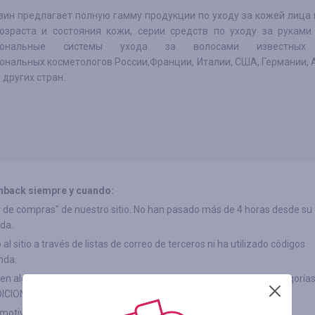
зин предлагает полную гамму продукции по уходу за кожей лица 
озраста и состояния кожи, серии средств по уходу за руками 
сиональные системы ухода за волосами известных
ональных косметологов России,Франции, Италии, США, Германии, 
 других стран.
hback siempre y cuando:
"Ir de compras" de nuestro sitio. No han pasado más de 4 horas desde su
da.
l sitio a través de listas de correo de terceros ni ha utilizado códigos
nda.
(en algunas tiendas, los productos pueden estar divididos por categorías
ICIONES")
 motivo después del pago.