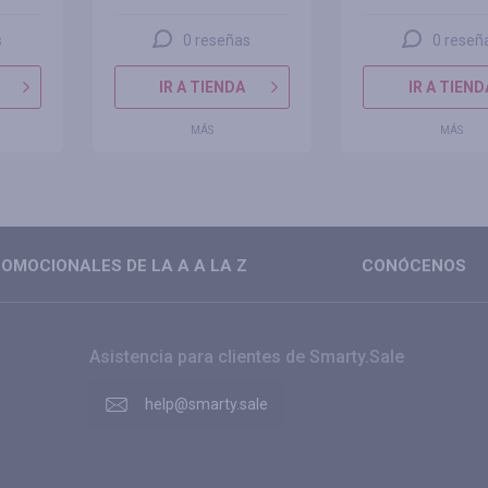
s
0 reseñas
0 reseñ
IR A TIENDA
IR A TIEND
MÁS
MÁS
OMOCIONALES DE LA A A LA Z
CONÓCENOS
Asistencia para clientes de Smarty.Sale
help@smarty.sale