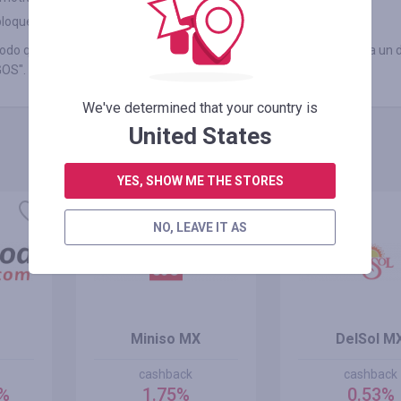
a bloquear anuncios, como AdBlock o productos similares.
odo que más le convenga en 3 días laborables (normalmente tarda un d
GOS".
We've determined that your country is
United States
YES, SHOW ME THE STORES
NO, LEAVE IT AS
Miniso MX
DelSol M
cashback
cashback
0%
1.75%
0.53%