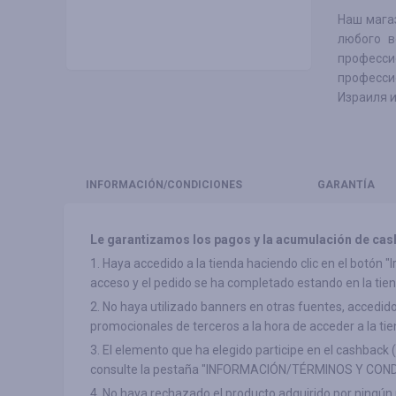
Наш мага
любого в
профес
професси
Израиля и
INFORMACIÓN
/CONDICIONES
GARANTÍA
Le garantizamos los pagos y la acumulación de cas
1. Haya accedido a la tienda haciendo clic en el botón 
acceso y el pedido se ha completado estando en la tien
2. No haya utilizado banners en otras fuentes, accedido a
promocionales de terceros a la hora de acceder a la tie
3. El elemento que ha elegido participe en el cashback 
consulte la pestaña "INFORMACIÓN/TÉRMINOS Y COND
4. No haya rechazado el producto adquirido por ningún