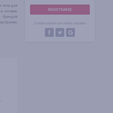
и тела для
REGISTRARSE
и ногами,
 брендов
Австралии,
O inicie sesión con redes sociales
,