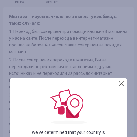
ИНФО
ГАРАНТИЯ
Мы гарантируем начисление и выплату кэшбэка, в
таких случаях:
1. Переход был совершен при помощи кнопки «В магазин»
у нас на сайте. После перехода в интернет-магазин
прошло не более 4-х часов, заказ совершен не покидая
магазин.
2. После совершения перехода в магазин, Вы не
переходили по рекламным объявлениям в других
источниках и не переходили из рассылок интернет-
магазинов на сайт, так же не использовали сторонние
промокоды
3. Выбранный Вами товар участвует в кэшбэке (в
некоторых интернет-магазинах есть разделение на
категории, смотрите вкладку «ИНФОРМАЦИЯ/УСЛОВИЯ» )
4. После оплаты товара Вами в интернет-магазине, Вы не
отказались от товара по каким либо причинам
5. Вы не используете или отключили специальные
We've determined that your country is