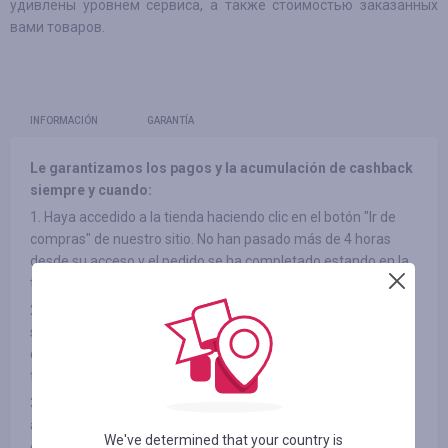
удивлены уровнем сервиса, а также стоимостью заказанных
вами товаров.
INFORMACIÓN
GARANTÍA
Le garantizamos los pagos y la acumulación de cashback
siempre y cuando:
1. Haya accedido a la tienda haciendo clic en el botón "Ir de
compras" de nuestro sitio. No han pasado más de 4 horas
desde su acceso y el pedido se ha completado estando en la
tienda.
2. No haya utilizado banners en otras fuentes, accedido al
sitio a través de listas de correo de terceros ni ha utilizado
códigos promocionales de terceros a la hora de acceder a la
tienda.
3. El elemento que ha elegido participe en el cashback (en
algunas tiendas, los productos pueden estar divididos por
We've determined that your country is
categorías, consulte la pestaña "INFORMACIÓN/TÉRMINOS Y