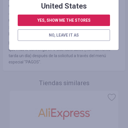
United States
CONDICIONES")
4. No haya rechazado el producto adquirido por ningún
motivo después del pago.
YES, SHOW ME THE STORES
5. No haya utilizado ni deshabilitado aplicaciones para
bloquear anuncios, como AdBlock o productos similares.
NO, LEAVE IT AS
Le garantizamos que recibirá un pago mediante el método
que más le convenga en 3 días laborables (normalmente
tarda un día) después de la solicitud a través del menú
especial "PAGOS".
Tiendas similares