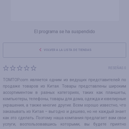
El programa se ha suspendido
VOLVER A LA LISTA DE TIENDAS
RESEÑAS 0
TOMTOP.com является одним из ведущих представителей по
продаже товаров из Китая. Товары представлены широким
ассортиментом в разных категориях, таких как планшеты,
компьютеры, телефоны, товары для дома, одежда и ювелирные
украшения, а также многие другие. Всем хорошо известно, что
заказывать из Китая – выгодно и дешево, но не каждый знает
как это сделать. Поэтому наша компания предлагает вам свои
услуги, воспользовавшись которыми, вы будете приятно